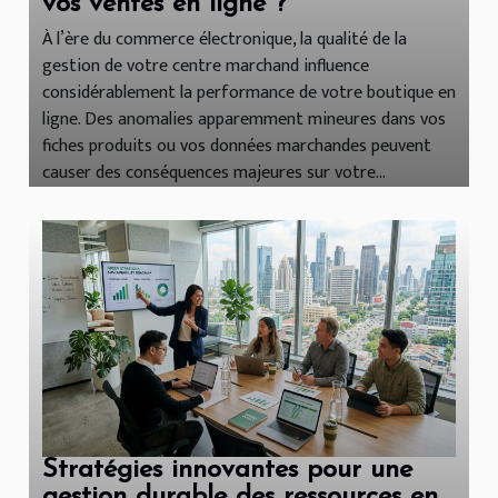
vos ventes en ligne ?
À l’ère du commerce électronique, la qualité de la
gestion de votre centre marchand influence
considérablement la performance de votre boutique en
ligne. Des anomalies apparemment mineures dans vos
fiches produits ou vos données marchandes peuvent
causer des conséquences majeures sur votre...
Stratégies innovantes pour une
gestion durable des ressources en