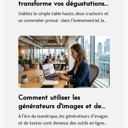
transforme vos dégustations
de vin événementielles
Oubliez la simple table haute, deux crachoirs et
un sommelier pressé : dans l’événementiel, la...
Comment utiliser les
générateurs d'images et de
textes en ligne gratuitement
À l’ère du numérique, les générateurs d’images
et de textes sont devenus des outils en ligne...
?