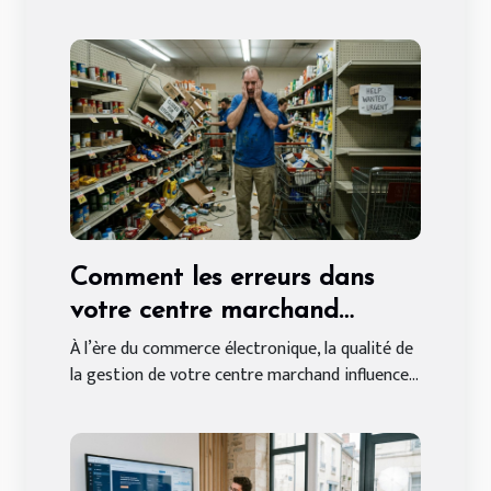
Comment les erreurs dans
votre centre marchand
peuvent affecter vos ventes
À l’ère du commerce électronique, la qualité de
la gestion de votre centre marchand influence...
en ligne ?