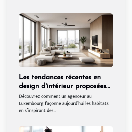
Les tendances récentes en
design d'intérieur proposées
par un agenceur au
Découvrez comment un agenceur au
Luxembourg façonne aujourd’hui les habitats
Luxembourg
en s’inspirant des...