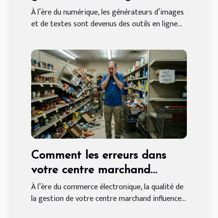
textes en ligne gratuitement
À l’ère du numérique, les générateurs d’images
et de textes sont devenus des outils en ligne...
?
Comment les erreurs dans
votre centre marchand
peuvent affecter vos ventes
À l’ère du commerce électronique, la qualité de
la gestion de votre centre marchand influence...
en ligne ?