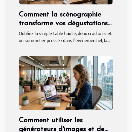
Comment la scénographie
transforme vos dégustations
de vin événementielles
Oubliez la simple table haute, deux crachoirs et
un sommelier pressé : dans l’événementiel, la...
Comment utiliser les
générateurs d'images et de