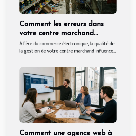
Comment les erreurs dans
votre centre marchand
peuvent affecter vos ventes
À l’ère du commerce électronique, la qualité de
la gestion de votre centre marchand influence...
en ligne ?
Comment une agence web à