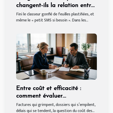
changent-ils la relation entre
propriétaires et locataires
Fini le classeur gonflé de feuilles plastifiées, et
même le « petit SMS si besoin ». Dans les...
saisonniers ?
Entre coût et efficacité :
comment évaluer
l’accompagnement d’un
Factures qui grimpent, dossiers qui s’empilent,
délais qui se tendent, la question du coût des...
cabinet juridique