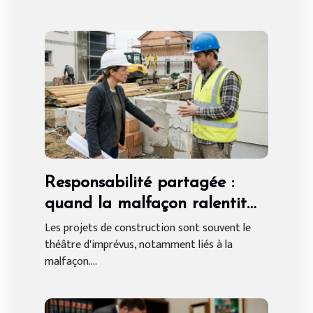
Responsabilité partagée :
quand la malfaçon ralentit
votre chantier, qui paye
Les projets de construction sont souvent le
théâtre d'imprévus, notamment liés à la
vraiment ?
malfaçon....