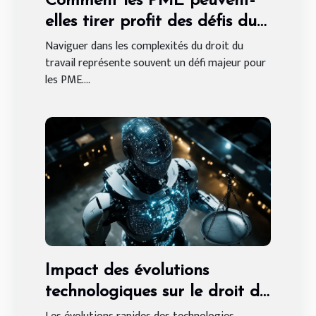
Comment les PME peuvent-
elles tirer profit des défis du
droit du travail ?
Naviguer dans les complexités du droit du
travail représente souvent un défi majeur pour
les PME....
Impact des évolutions
technologiques sur le droit de
la propriété intellectuelle