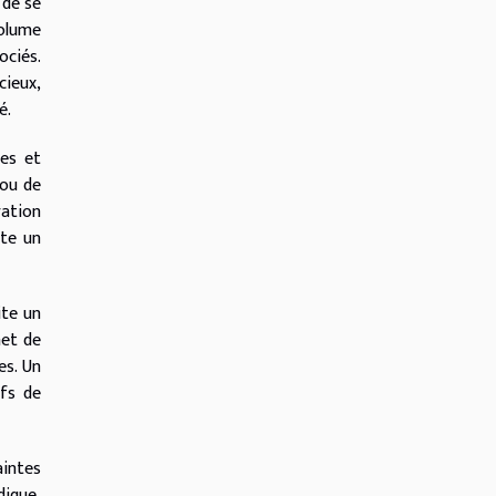
 de se
volume
ociés.
ieux,
é.
ses et
 ou de
ration
ste un
ite un
met de
es. Un
ifs de
aintes
dique,