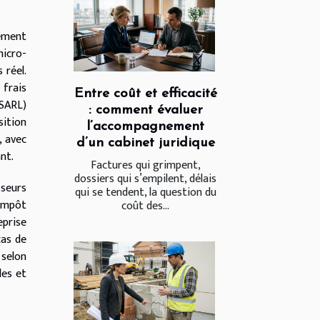
tement
micro-
 réel.
 frais
Entre coût et efficacité
(SARL)
: comment évaluer
sition
l’accompagnement
, avec
d’un cabinet juridique
nt.
Factures qui grimpent,
dossiers qui s’empilent, délais
sseurs
qui se tendent, la question du
’impôt
coût des...
eprise
cas de
 selon
les et