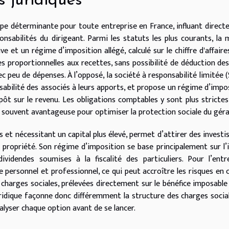
 juridiques
ape déterminante pour toute entreprise en France, influant direc
sponsabilités du dirigeant. Parmi les statuts les plus courants, la 
e et un régime d’imposition allégé, calculé sur le chiffre d'affaires
es proportionnelles aux recettes, sans possibilité de déduction des
ec peu de dépenses. À l’opposé, la société à responsabilité limitée 
nsabilité des associés à leurs apports, et propose un régime d’impo
mpôt sur le revenu. Les obligations comptables y sont plus strictes
, souvent avantageuse pour optimiser la protection sociale du géra
et nécessitant un capital plus élevé, permet d’attirer des investi
 propriété. Son régime d’imposition se base principalement sur l
ividendes soumises à la fiscalité des particuliers. Pour l’entr
e personnel et professionnel, ce qui peut accroître les risques en 
es charges sociales, prélevées directement sur le bénéfice imposable
uridique façonne donc différemment la structure des charges socia
analyser chaque option avant de se lancer.