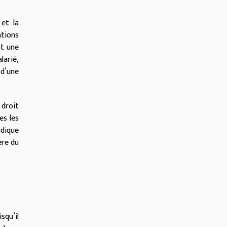
 et la
ations
nt une
larié,
 d’une
 droit
es les
idique
ère du
squ’il