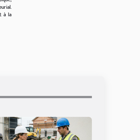
urial.
t à la