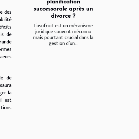
planification
successorale après un
ge des
divorce ?
bilité
L’usufruit est un mécanisme
ficits
juridique souvent méconnu
is de
mais pourtant crucial dans la
grande
gestion d’un...
formes
sieurs
le de
 saura
ger la
il est
ptions