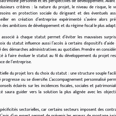
du patrimoine personnel et les perspectives de développement. Avant
lusieurs critères : la nature du projet, le niveau de risque, le 
esoins en protection sociale du dirigeant et des éventuels ass
ller en création d’entreprise expérimenté s’avère alors préc
 des ambitions de développement et du régime fiscal le plus adapt
 associé à chaque statut permet d’éviter les mauvaises surpri
hoix du statut influence aussi l’accès à certains dispositifs d’aide
té des démarches administratives au quotidien. Prendre en considé
acité à faire évoluer le statut au fil du développement du projet re
ce de l’entreprise.
ielle du projet lors du choix du statut : une structure souple facil
té progresse ou se diversifie. L’accompagnement personnalisé per
seils éclairés sur les incidences fiscales, sociales et patrimonial
té saura guider vers la solution la plus alignée avec les object
 spécificités sectorielles, car certains secteurs imposent des contr
. L’avis d’un expert permet de prévenir les erreurs de montage juri