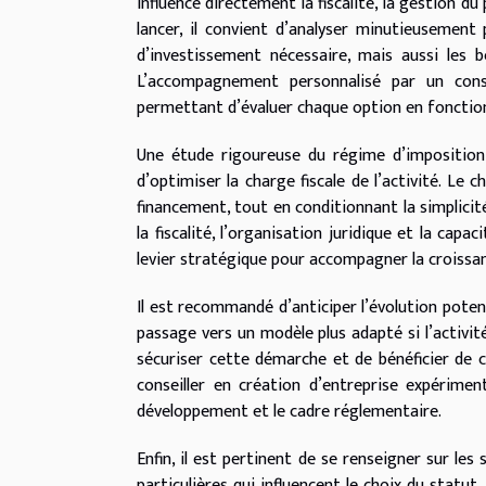
influence directement la fiscalité, la gestion 
lancer, il convient d’analyser minutieusement p
d’investissement nécessaire, mais aussi les b
L’accompagnement personnalisé par un consei
permettant d’évaluer chaque option en fonction
Une étude rigoureuse du régime d’imposition
d’optimiser la charge fiscale de l’activité. Le c
financement, tout en conditionnant la simplici
la fiscalité, l’organisation juridique et la cap
levier stratégique pour accompagner la croissan
Il est recommandé d’anticiper l’évolution potent
passage vers un modèle plus adapté si l’activi
sécuriser cette démarche et de bénéficier de con
conseiller en création d’entreprise expérimen
développement et le cadre réglementaire.
Enfin, il est pertinent de se renseigner sur les
particulières qui influencent le choix du statut