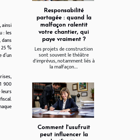
Responsabilité
partagée : quand la
 ainsi
malfaçon ralentit
 : les
votre chantier, qui
, dans
paye vraiment ?
e 25 %
Les projets de construction
sont souvent le théâtre
e d’un
d'imprévus, notamment liés à
la malfaçon....
rises,
91 900
 leurs
iscal.
chaque
Comment l'usufruit
peut influencer la