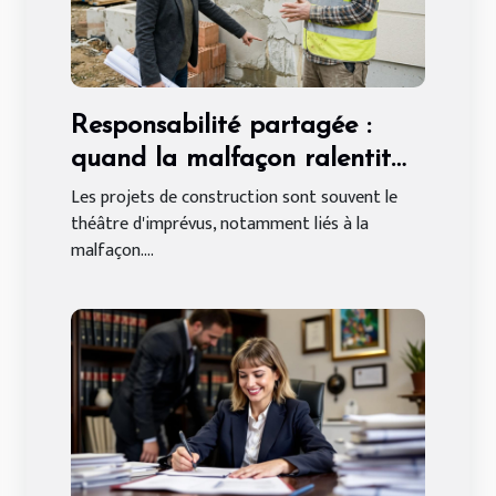
Responsabilité partagée :
quand la malfaçon ralentit
votre chantier, qui paye
Les projets de construction sont souvent le
théâtre d'imprévus, notamment liés à la
vraiment ?
malfaçon....