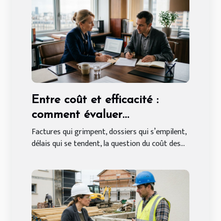
Entre coût et efficacité :
comment évaluer
l’accompagnement d’un
Factures qui grimpent, dossiers qui s’empilent,
délais qui se tendent, la question du coût des...
cabinet juridique