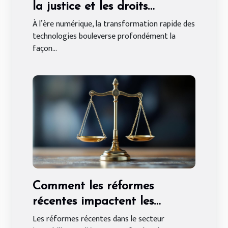
la justice et les droits
individuels
À l’ère numérique, la transformation rapide des
technologies bouleverse profondément la
façon...
Comment les réformes
récentes impactent les
obligations du bailleur ?
Les réformes récentes dans le secteur