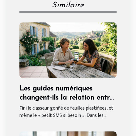
Similaire
Les guides numériques
changent-ils la relation entre
propriétaires et locataires
Fini le classeur gonflé de feuilles plastifiées, et
même le « petit SMS si besoin ». Dans les...
saisonniers ?