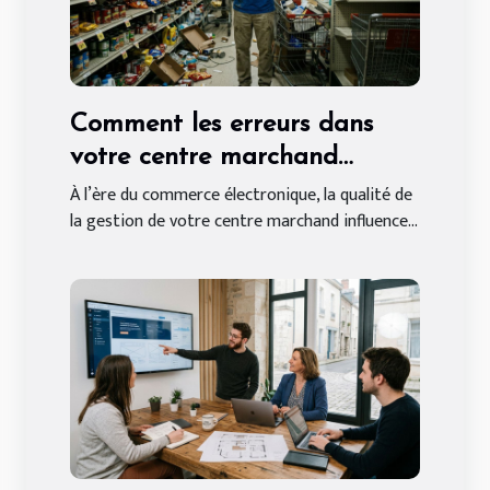
Comment les erreurs dans
votre centre marchand
peuvent affecter vos ventes
À l’ère du commerce électronique, la qualité de
la gestion de votre centre marchand influence...
en ligne ?