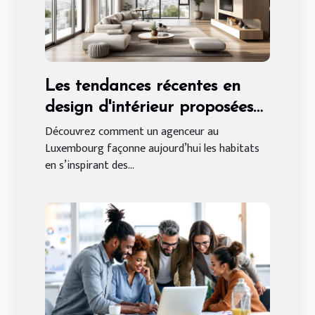
Les tendances récentes en
design d'intérieur proposées
par un agenceur au
Découvrez comment un agenceur au
Luxembourg façonne aujourd’hui les habitats
Luxembourg
en s’inspirant des...