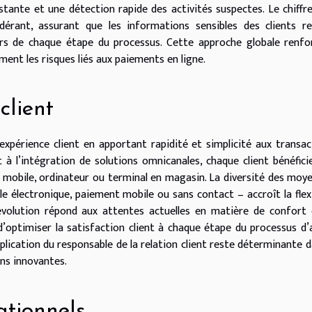
stante et une détection rapide des activités suspectes. Le chiff
rant, assurant que les informations sensibles des clients re
ors de chaque étape du processus. Cette approche globale renfo
ement les risques liés aux paiements en ligne.
client
expérience client en apportant rapidité et simplicité aux transac
t à l’intégration de solutions omnicanales, chaque client bénéfici
é : mobile, ordinateur ou terminal en magasin. La diversité des moy
e électronique, paiement mobile ou sans contact – accroît la flexi
e évolution répond aux attentes actuelles en matière de confort
’optimiser la satisfaction client à chaque étape du processus d’
plication du responsable de la relation client reste déterminante d
ons innovantes.
ationnels