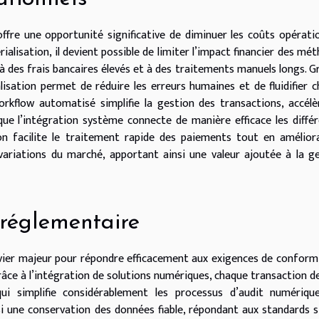
offre une opportunité significative de diminuer les coûts opérati
alisation, il devient possible de limiter l’impact financier des mé
à des frais bancaires élevés et à des traitements manuels longs. G
alisation permet de réduire les erreurs humaines et de fluidifier 
workflow automatisé simplifie la gestion des transactions, accélè
 que l’intégration système connecte de manière efficace les diffé
on facilite le traitement rapide des paiements tout en amélior
 variations du marché, apportant ainsi une valeur ajoutée à la g
 réglementaire
evier majeur pour répondre efficacement aux exigences de conform
âce à l’intégration de solutions numériques, chaque transaction d
ui simplifie considérablement les processus d’audit numérique
i une conservation des données fiable, répondant aux standards s