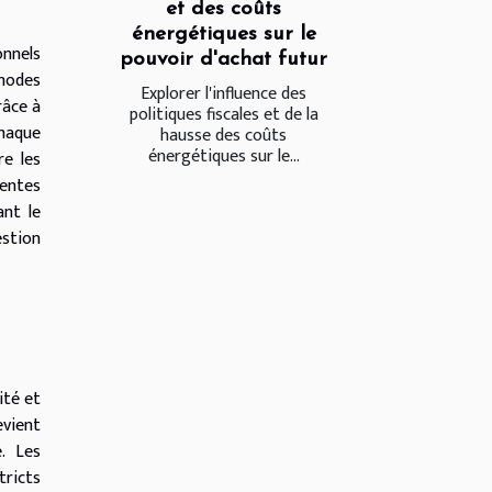
et des coûts
énergétiques sur le
onnels
pouvoir d'achat futur
thodes
Explorer l'influence des
râce à
politiques fiscales et de la
chaque
hausse des coûts
énergétiques sur le...
re les
rentes
ant le
estion
ité et
evient
. Les
tricts