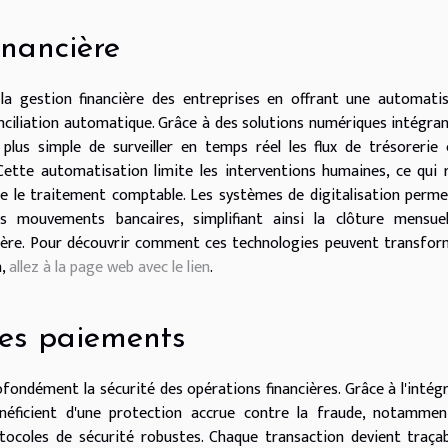
inancière
 la gestion financière des entreprises en offrant une automati
onciliation automatique. Grâce à des solutions numériques intégra
plus simple de surveiller en temps réel les flux de trésorerie
 Cette automatisation limite les interventions humaines, ce qui 
ère le traitement comptable. Les systèmes de digitalisation perm
es mouvements bancaires, simplifiant ainsi la clôture mensuel
ncière. Pour découvrir comment ces technologies peuvent transfor
n,
allez à la page web avec le lien
.
des paiements
fondément la sécurité des opérations financières. Grâce à l'intég
énéficient d'une protection accrue contre la fraude, notammen
rotocoles de sécurité robustes. Chaque transaction devient traça