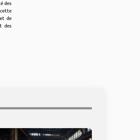
té des
 cette
 et de
ct des