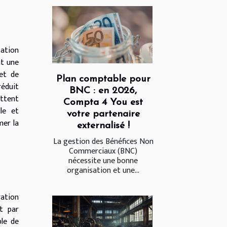
sation
nt une
 et de
Plan comptable pour
réduit
BNC : en 2026,
ettent
Compta 4 You est
le et
votre partenaire
mer la
externalisé !
La gestion des Bénéfices Non
Commerciaux (BNC)
nécessite une bonne
organisation et une...
ration
t par
ble de