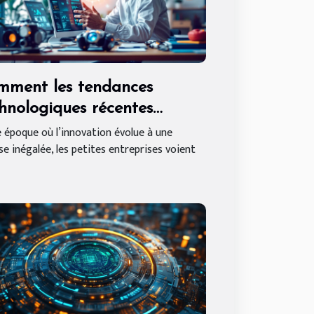
mment les tendances
hnologiques récentes
onnent-elles les petites
 époque où l’innovation évolue à une
se inégalée, les petites entreprises voient
reprises ?