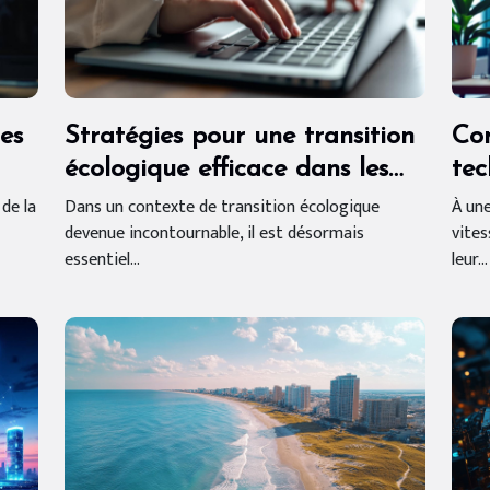
des
Stratégies pour une transition
Co
écologique efficace dans les
tec
PME
faç
 de la
Dans un contexte de transition écologique
À une
devenue incontournable, il est désormais
vites
ent
essentiel...
leur...