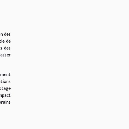
on des
ble de
ès des
passer
rement
ations
lotage
impact
orains