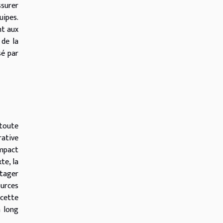
ssurer
ipes.
nt aux
 de la
sé par
 toute
rative
impact
te, la
rtager
ources
 cette
à long