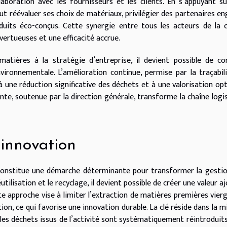
llaboration avec les fournisseurs et les clients. En s’appuyant s
eut réévaluer ses choix de matériaux, privilégier des partenaires e
duits éco-conçus. Cette synergie entre tous les acteurs de la 
 vertueuses et une efficacité accrue.
atières à la stratégie d’entreprise, il devient possible de con
ronnementale. L’amélioration continue, permise par la traçabil
 à une réduction significative des déchets et à une valorisation op
nte, soutenue par la direction générale, transforme la chaîne logi
 innovation
e constitue une démarche déterminante pour transformer la gesti
utilisation et le recyclage, il devient possible de créer une valeur a
te approche vise à limiter l’extraction de matières premières vier
ion, ce qui favorise une innovation durable. La clé réside dans la m
e les déchets issus de l’activité sont systématiquement réintroduit