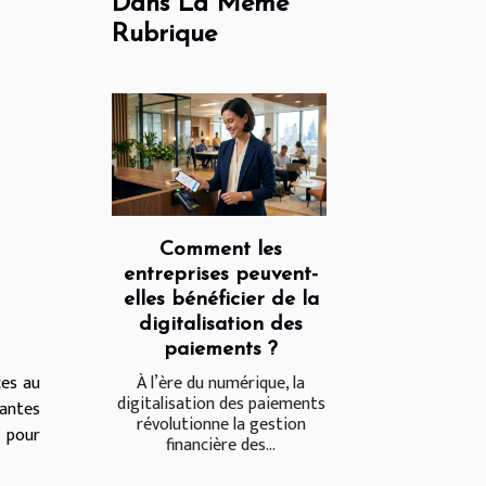
Dans La Même
Rubrique
Comment les
entreprises peuvent-
elles bénéficier de la
digitalisation des
paiements ?
À l’ère du numérique, la
ces au
digitalisation des paiements
vantes
révolutionne la gestion
s pour
financière des...