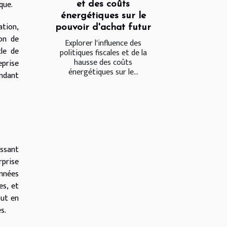
que.
et des coûts
énergétiques sur le
ation,
pouvoir d'achat futur
ion de
Explorer l'influence des
le de
politiques fiscales et de la
hausse des coûts
eprise
énergétiques sur le...
ondant
issant
rprise
onnées
es, et
out en
s.