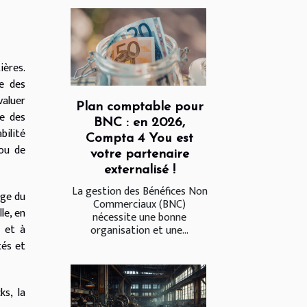
ières.
re des
valuer
Plan comptable pour
e des
BNC : en 2026,
bilité
Compta 4 You est
 ou de
votre partenaire
externalisé !
La gestion des Bénéfices Non
age du
Commerciaux (BNC)
le, en
nécessite une bonne
t et à
organisation et une...
tés et
ks, la