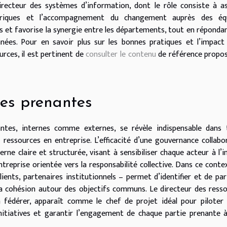
irecteur des systèmes d’information, dont le rôle consiste à a
mériques et l’accompagnement du changement auprès des équ
ons et favorise la synergie entre les départements, tout en réponda
ées. Pour en savoir plus sur les bonnes pratiques et l’impact
rces, il est pertinent de
consulter le contenu
de référence propo
es prenantes
nantes, internes comme externes, se révèle indispensable dans
ressources en entreprise. L’efficacité d’une gouvernance collabo
e claire et structurée, visant à sensibiliser chaque acteur à l’
treprise orientée vers la responsabilité collective. Dans ce contex
clients, partenaires institutionnels – permet d’identifier et de pa
la cohésion autour des objectifs communs. Le directeur des ress
 fédérer, apparaît comme le chef de projet idéal pour piloter
nitiatives et garantir l’engagement de chaque partie prenante 