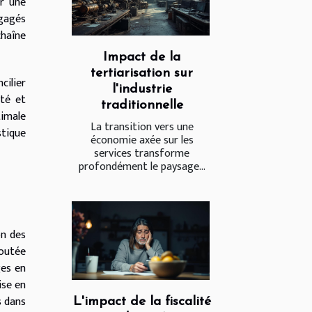
ur une
ngagés
chaîne
Impact de la
tertiarisation sur
cilier
l'industrie
ité et
traditionnelle
timale
La transition vers une
stique
économie axée sur les
services transforme
profondément le paysage...
on des
joutée
ges en
ise en
s dans
L'impact de la fiscalité