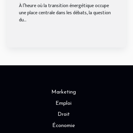
photovoltaïque et fourniture
À l’heure où la transition énergétique occupe
une place centrale dans les débats, la question
traditionnelle d'électricité
du...
Marketing
Emploi
Droit
Économie