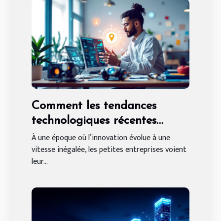
Comment les tendances
technologiques récentes
façonnent-elles les petites
À une époque où l’innovation évolue à une
vitesse inégalée, les petites entreprises voient
entreprises ?
leur...