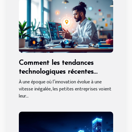
Comment les tendances
technologiques récentes
façonnent-elles les petites
À une époque où l’innovation évolue à une
vitesse inégalée, les petites entreprises voient
entreprises ?
leur...