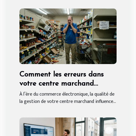
Comment les erreurs dans
votre centre marchand
peuvent affecter vos ventes
À l’ère du commerce électronique, la qualité de
la gestion de votre centre marchand influence...
en ligne ?