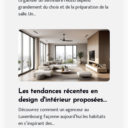
Organiser un séminaire réussi dépend
grandement du choix et de la préparation de la
salle. Un...
Les tendances récentes en
design d'intérieur proposées
par un agenceur au
Découvrez comment un agenceur au
Luxembourg façonne aujourd’hui les habitats
Luxembourg
en s’inspirant des...