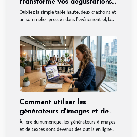
transforme vos dégustations
de vin événementielles
Oubliez la simple table haute, deux crachoirs et
un sommelier pressé : dans l’événementiel, la...
Comment utiliser les
générateurs d'images et de
textes en ligne gratuitement
À l’ère du numérique, les générateurs d’images
et de textes sont devenus des outils en ligne...
?