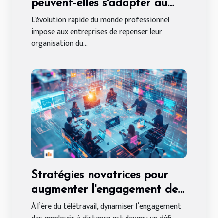
peuvent-elles s'adapter au
travail hybride en 2025 ?
L'évolution rapide du monde professionnel
impose aux entreprises de repenser leur
organisation du...
Stratégies novatrices pour
augmenter l'engagement des
employés à distance
À l’ère du télétravail, dynamiser l’engagement