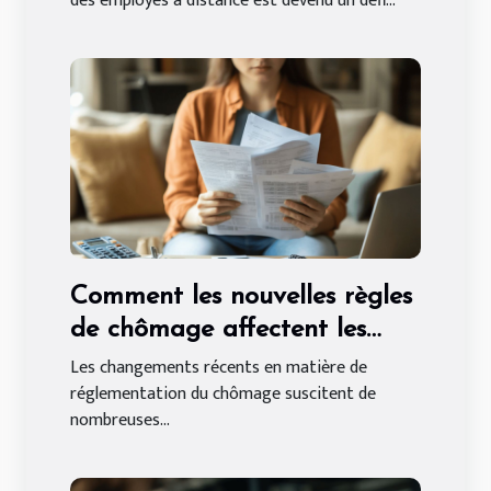
des employés à distance est devenu un défi...
Comment les nouvelles règles
de chômage affectent les
indépendants ?
Les changements récents en matière de
réglementation du chômage suscitent de
nombreuses...