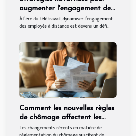
augmenter l'engagement des
employés à distance
À l’ère du télétravail, dynamiser l’engagement
des employés à distance est devenu un défi...
Comment les nouvelles règles
de chômage affectent les
indépendants ?
Les changements récents en matière de
réglementation du chômage suscitent de