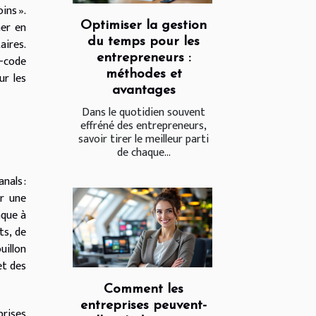
ins ».
ner en
Optimiser la gestion
du temps pour les
aires.
entrepreneurs :
o-code
méthodes et
ur les
avantages
Dans le quotidien souvent
effréné des entrepreneurs,
savoir tirer le meilleur parti
de chaque...
nals :
r une
aque à
ts, de
uillon
et des
Comment les
entreprises peuvent-
prises