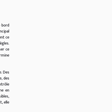
e bord
ncipal
ent ce
ègles.
ser ce
ermine
e. Des
e, des
ntrôle
me en
ibles,
, elle