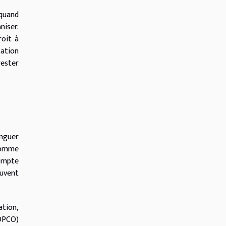
quand
niser.
roit à
sation
rester
nguer
 comme
compte
ouvent
ation,
OPCO)