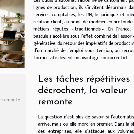
Les outils d’automatisation ne se cantonnent pl
lignes de production, ils s’invitent désormais da
services comptables, les RH, le juridique et m
relation client, au point de modifier en profonde
métiers réputés « traditionnels ». En France,
bascule s’accélère sous l’effet combiné de l’essor d
générative, du retour des impératifs de productiv
d’un marché de l’emploi sous tension, où recru
former vite devient un avantage concurrentiel.
Les tâches répétitives
décrochent, la valeur
ur remonte
remonte
La question n’est plus de savoir si l’automati
arrive, mais où elle mord en premier. Dans la p
des entreprises, elle s’attaque aux volumes