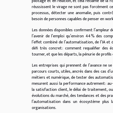
pilotage et en relation, et cela réclame de la
réussissent le virage ne sont pas forcément ceu
processus, détecter une anomalie, puis contrôl
besoin de personnes capables de penser en workf
Les données disponibles confirment l’ampleur 
l’avenir de l’emploi qu’environ 44 % des comp
l’effet combiné de l’automatisation, de l’IA e
défi très concret : comment requalifier des é
tourner, et que les départs, la pénurie de profi
Les entreprises qui prennent de l’avance ne se
parcours courts, utiles, ancrés dans des cas d’us
métiers et numérique, de tester des automatisati
mesurent aussi la performance autrement : au-d
la satisfaction client, le délai de traitement, o
évolutions du marché, des tendances et des pra
l’automatisation dans un écosystème plus l
organisations.