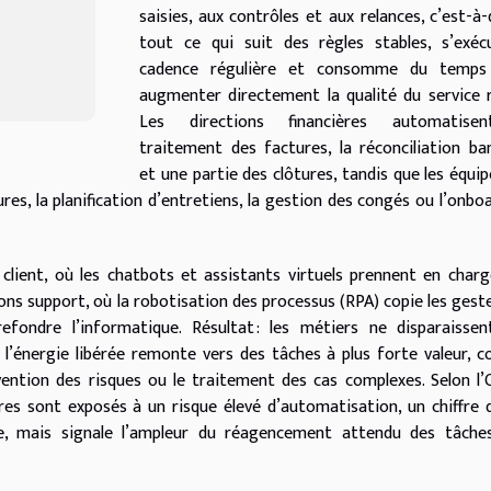
saisies, aux contrôles et aux relances, c’est-à-
tout ce qui suit des règles stables, s’exéc
cadence régulière et consomme du temps
augmenter directement la qualité du service 
Les directions financières automatise
traitement des factures, la réconciliation ba
et une partie des clôtures, tandis que les équi
tures, la planification d’entretiens, la gestion des congés ou l’onbo
 client, où les chatbots et assistants virtuels prennent en char
ons support, où la robotisation des processus (RPA) copie les gest
efondre l’informatique. Résultat : les métiers ne disparaisse
l’énergie libérée remonte vers des tâches à plus forte valeur,
révention des risques ou le traitement des cas complexes. Selon l
s sont exposés à un risque élevé d’automatisation, un chiffre 
e, mais signale l’ampleur du réagencement attendu des tâches