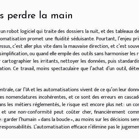
s perdre la main
un robot logiciel qui traite des dossiers la nuit, et des tableaux d
matisation promet une fluidité séduisante. Pourtant, l’enjeu pri
sus, c’est aller plus vite dans la mauvaise direction, et c’est souv
 simplification, ou quand elle empile des outils sans harmoniser les r
cartographier les irritants, nettoyer les données, puis standardi
ation. Ce travail, moins spectaculaire que l’achat d’un outil, dét
ntrale, car l’IA et les automatisations vivent de ce qu’on leur donn
 des nomenclatures incohérentes, et ce sont des erreurs en cascad
ns les métiers réglementés, le risque est encore plus net : un co
, et une non-conformité peut coûter cher, financièrement com
 garder l’humain « dans la boucle », au moins sur les décisions sens
responsabilités. L’automatisation efficace n’élimine pas le jugement