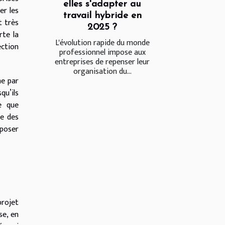
elles s'adapter au
er les
travail hybride en
t très
2025 ?
rte la
L'évolution rapide du monde
ection
professionnel impose aux
entreprises de repenser leur
organisation du...
he par
qu’ils
e que
ie des
xposer
projet
se, en