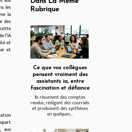
us aux
Dans La Même
ns les
Rubrique
ême la
ur des
 cette
e l’IA
ité et
ter et
Ce que vos collègues
pensent vraiment des
assistants ia, entre
fascination et défiance
Ils résument des comptes
rendus, rédigent des courriels
et produisent des synthèses
en quelques...
sation
lupart
, aux