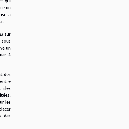
és qui
ire un
rise a
r.
23 sur
, sous
uve un
nuer à
nt des
 entre
 Elles
itées,
ur les
placer
s des