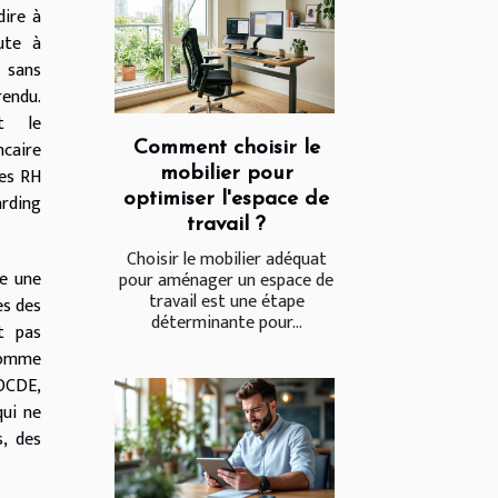
dire à
ute à
 sans
rendu.
nt le
ncaire
Comment choisir le
pes RH
mobilier pour
optimiser l'espace de
arding
travail ?
Choisir le mobilier adéquat
ge une
pour aménager un espace de
travail est une étape
es des
déterminante pour...
nt pas
 comme
’OCDE,
qui ne
, des