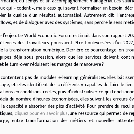
 formation, du temps et un accompagnement managérial. Les salari
x qui « codent », mais ceux qui savent formaliser un besoin, décr
er la qualité d’un résultat automatisé. Autrement dit : l’entrep
lows, et de dialoguer avec des systèmes, sans perdre le sens métie
de l’enjeu. Le World Economic Forum estimait dans son rapport 20
étences des travailleurs pourraient être bouleversées d’ici 2027
t de la transformation numérique. Derrière ce pourcentage, on tro
quipes déjà sous pression, alors que les services doivent conti
ls et le turn-over réduisent les marges de manœuvre ?
 contentent pas de modules e-learning généralistes. Elles bâtisse
age, et elles identifient des « référents » capables de faire le lien
ons en conditions réelles, puis d’industrialiser ce qui fonctionne.
elà du nombre d’heures économisées, elles suivent les erreurs év
u la capacité à absorber des pics d’activité. Pour prendre du recul s
tiques,
cliquez pour en savoir plus
, une ressource qui permet de re
arge, entre transformation des métiers et nouvelles attente