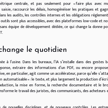
métrique centrale, et pas seulement pour « faire plus avec mo
 saisie, raccourcir les délais, homogénéiser les pratiques et gag
ns les audits, les contrôles internes et les obligations réglement
outils sont plus accessibles, avec des plateformes low-code et n
sans équipe de développement dédiée, ce qui change la donne po
T.
 change le quotidien
 à l’usine. Dans les bureaux, l’IA s’installe dans des gestes ba
ponse, extraire des informations d’un PDF, ou encore propose
ive, en particulier, agit comme un accélérateur, parce qu’elle s’att
utomatisable » : le texte, et plus largement la production d’écri
duction, la mise en forme, la recherche documentaire et le bro
nsforme le travail des juristes, des communicants, des acheteurs 
 de nouvelles disciplines, et de nouveaux contrôles. Les entre