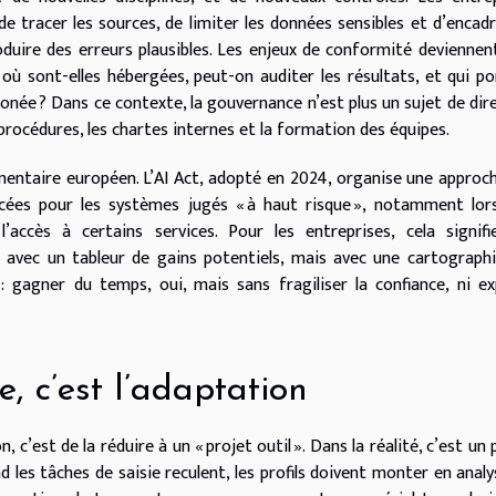
 de tracer les sources, de limiter les données sensibles et d’encadr
duire des erreurs plausibles. Les enjeux de conformité deviennen
, où sont-elles hébergées, peut-on auditer les résultats, et qui po
ronée ? Dans ce contexte, la gouvernance n’est plus un sujet de dir
es procédures, les chartes internes et la formation des équipes.
mentaire européen. L’AI Act, adopté en 2024, organise une approc
cées pour les systèmes jugés « à haut risque », notamment lors
accès à certains services. Pour les entreprises, cela signifi
 avec un tableur de gains potentiels, mais avec une cartograph
 : gagner du temps, oui, mais sans fragiliser la confiance, ni e
, c’est l’adaptation
’est de la réduire à un « projet outil ». Dans la réalité, c’est un 
 les tâches de saisie reculent, les profils doivent monter en analy