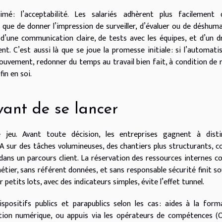
mé : l’acceptabilité. Les salariés adhèrent plus facilement 
 que de donner l’impression de surveiller, d’évaluer ou de déshuma
d’une communication claire, de tests avec les équipes, et d’un d
t. C’est aussi là que se joue la promesse initiale : si l’automati
mouvement, redonner du temps au travail bien fait, à condition de 
fin en soi.
vant de se lancer
 jeu. Avant toute décision, les entreprises gagnent à disti
PA sur des tâches volumineuses, des chantiers plus structurants,
 dans un parcours client. La réservation des ressources internes 
étier, sans référent données, et sans responsable sécurité finit s
petits lots, avec des indicateurs simples, évite l’effet tunnel.
spositifs publics et parapublics selon les cas : aides à la form
ion numérique, ou appuis via les opérateurs de compétences (