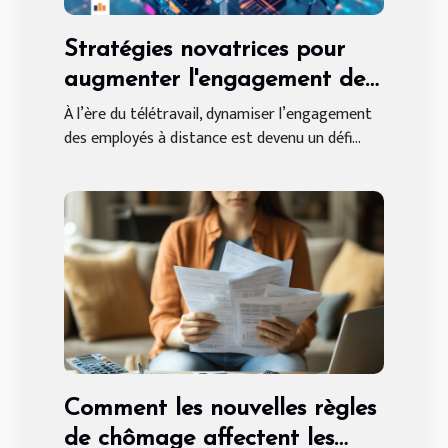
Stratégies novatrices pour
augmenter l'engagement des
employés à distance
À l’ère du télétravail, dynamiser l’engagement
des employés à distance est devenu un défi...
Comment les nouvelles règles
de chômage affectent les