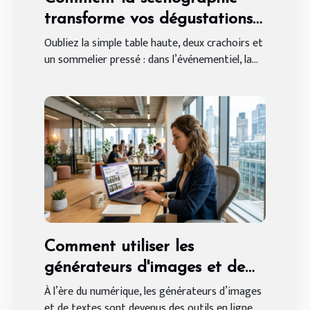
transforme vos dégustations
de vin événementielles
Oubliez la simple table haute, deux crachoirs et
un sommelier pressé : dans l’événementiel, la...
Comment utiliser les
générateurs d'images et de
textes en ligne gratuitement
À l’ère du numérique, les générateurs d’images
et de textes sont devenus des outils en ligne...
?