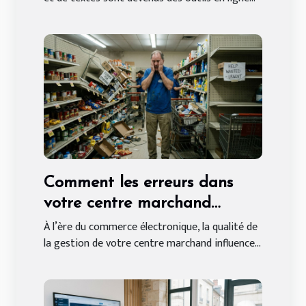
Comment les erreurs dans
votre centre marchand
peuvent affecter vos ventes
À l’ère du commerce électronique, la qualité de
la gestion de votre centre marchand influence...
en ligne ?