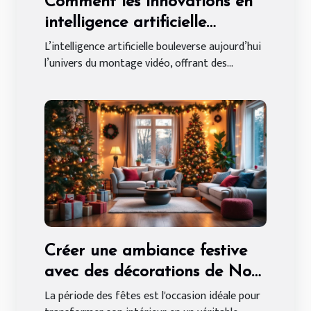
Comment les innovations en
intelligence artificielle
transforment le montage
L’intelligence artificielle bouleverse aujourd’hui
l’univers du montage vidéo, offrant des...
vidéo ?
Créer une ambiance festive
avec des décorations de Noël
sur mesure
La période des fêtes est l'occasion idéale pour