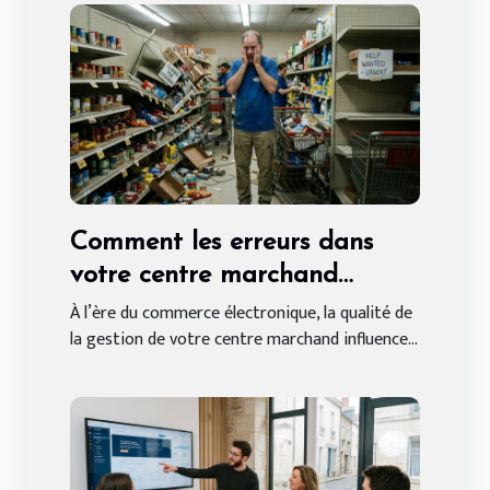
Comment les erreurs dans
votre centre marchand
peuvent affecter vos ventes
À l’ère du commerce électronique, la qualité de
la gestion de votre centre marchand influence...
en ligne ?