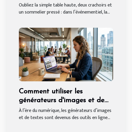
de vin événementielles
Oubliez la simple table haute, deux crachoirs et
un sommelier pressé : dans l’événementiel, la...
Comment utiliser les
générateurs d'images et de
textes en ligne gratuitement
À l’ère du numérique, les générateurs d’images
et de textes sont devenus des outils en ligne...
?