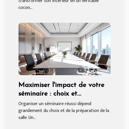
transformer son intérieur en un véritable
cocon...
Maximiser l'impact de votre
séminaire : choix et
préparation de salle
Organiser un séminaire réussi dépend
grandement du choix et de la préparation de la
salle. Un...