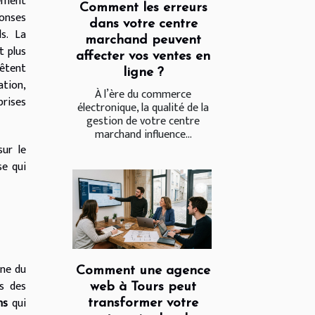
gement
Comment les erreurs
ponses
dans votre centre
s. La
marchand peuvent
t plus
affecter vos ventes en
rêtent
ligne ?
ation,
À l’ère du commerce
prises
électronique, la qualité de la
gestion de votre centre
marchand influence...
sur le
se qui
ne du
Comment une agence
rs des
web à Tours peut
ns
qui
transformer votre