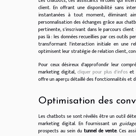
Les chatbots, ces assistants virtuels qui inte
client. En offrant une disponibilité sans in
instantanées à tout moment, éliminant ainsi
personnalisation des échanges grâce aux chatbo
pertinente, s'inscrivant dans le parcours clie
pas là : les données recueillies par ces outils p
transformant l'interaction initiale en une r
optimisent leur stratégie de relation client, co
Pour ceux désireux d'approfondir leur compr
marketing digital,
cliquer pour plus d'infos
et 
offre un aperçu détaillé des fonctionnalités et 
Optimisation des conv
Les chatbots se sont révélés être un outil dét
marketing digital. En fournissant un
guidage
prospects au sein du
tunnel de vente
. Ces ass