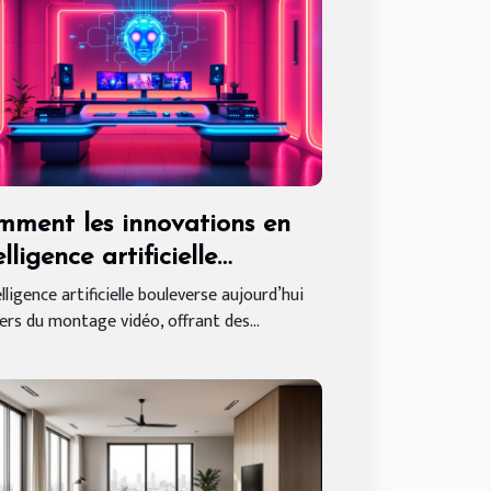
ment les innovations en
elligence artificielle
nsforment le montage
elligence artificielle bouleverse aujourd’hui
vers du montage vidéo, offrant des...
éo ?