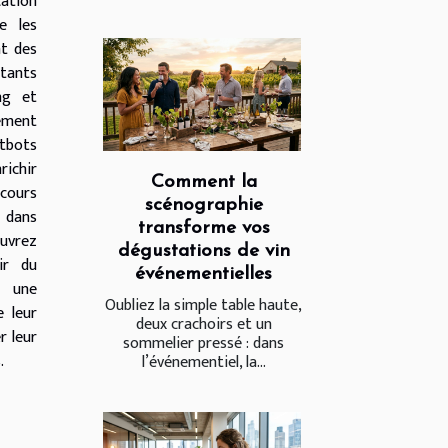
ation
re les
t des
stants
ng et
ement
atbots
ichir
Comment la
rcours
scénographie
z dans
transforme vos
uvrez
dégustations de vin
ir du
événementielles
 une
Oubliez la simple table haute,
 leur
deux crachoirs et un
r leur
sommelier pressé : dans
.
l’événementiel, la...