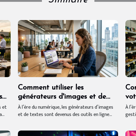
Similaire
Comment utiliser les
Com
s
générateurs d'images et de
vot
textes en ligne gratuitement ?
peu
s et
À l’ère du numérique, les générateurs d’images
À l’è
...
et de textes sont devenus des outils en ligne...
gesti
lig