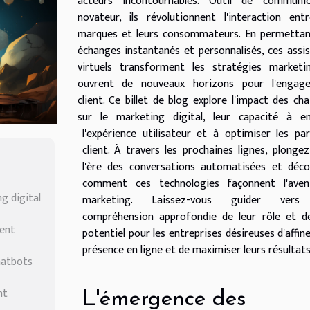
acteurs incontournables. Outil de communic
novateur, ils révolutionnent l'interaction ent
marques et leurs consommateurs. En permettan
échanges instantanés et personnalisés, ces assi
virtuels transforment les stratégies marketi
ouvrent de nouveaux horizons pour l'engag
client. Ce billet de blog explore l'impact des ch
sur le marketing digital, leur capacité à enr
l'expérience utilisateur et à optimiser les pa
client. À travers les prochaines lignes, plonge
l'ère des conversations automatisées et déco
comment ces technologies façonnent l'aven
g digital
marketing. Laissez-vous guider vers
compréhension approfondie de leur rôle et de
ient
potentiel pour les entreprises désireuses d'affine
présence en ligne et de maximiser leurs résultats
hatbots
nt
L'émergence des