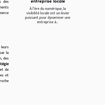
ns des
entreprise locale
nents
À l’ère du numérique, la
mmerce
visibilité locale est un levier
puissant pour dynamiser une
entreprise à...
 leurs
par la
n, des
atégie
et de
tes et
proche