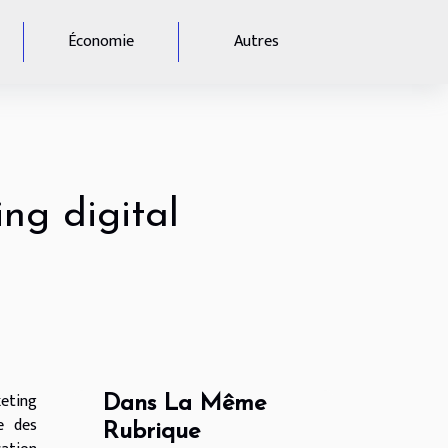
Économie
Autres
ing digital
eting
Dans La Même
e des
Rubrique