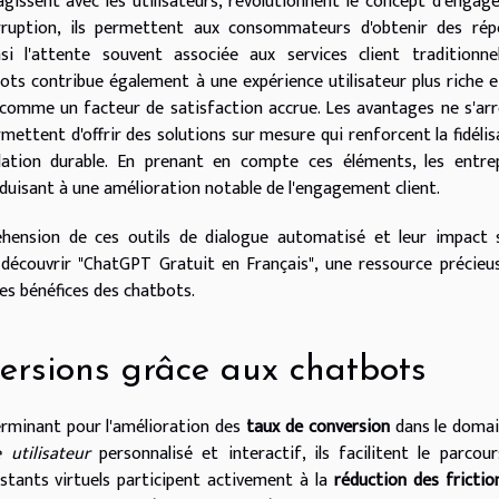
ragissent avec les utilisateurs, révolutionnent le concept d'enga
terruption, ils permettent aux consommateurs d'obtenir des ré
 l'attente souvent associée aux services client traditionnel
ts contribue également à une expérience utilisateur plus riche e
nt comme un facteur de satisfaction accrue. Les avantages ne s'ar
ermettent d'offrir des solutions sur mesure qui renforcent la fidélis
elation durable. En prenant en compte ces éléments, les entre
nduisant à une amélioration notable de l'engagement client.
éhension de ces outils de dialogue automatisé et leur impact 
découvrir "ChatGPT Gratuit en Français", une ressource précieu
des bénéfices des chatbots.
ersions grâce aux chatbots
erminant pour l'amélioration des
taux de conversion
dans le domai
 utilisateur
personnalisé et interactif, ils facilitent le parcou
istants virtuels participent activement à la
réduction des frictio