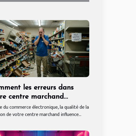
ment les erreurs dans
re centre marchand
vent affecter vos ventes en
re du commerce électronique, la qualité de la
on de votre centre marchand influence...
ne ?