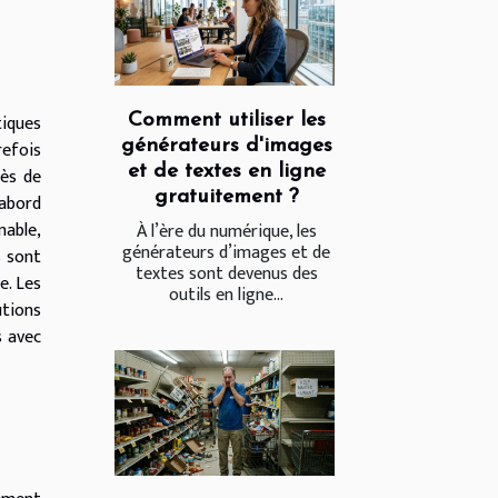
iques
Comment utiliser les
générateurs d'images
refois
et de textes en ligne
rès de
gratuitement ?
'abord
nable,
À l’ère du numérique, les
générateurs d’images et de
s sont
textes sont devenus des
e. Les
outils en ligne...
utions
s avec