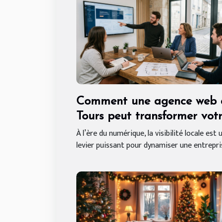
Comment une agence web 
Tours peut transformer vot
entreprise locale
À l’ère du numérique, la visibilité locale est 
levier puissant pour dynamiser une entrepris