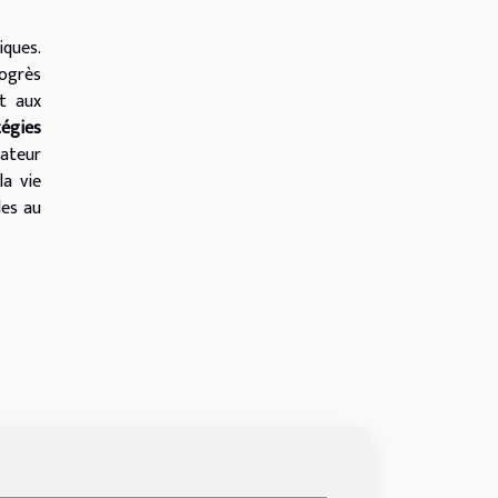
iques.
rogrès
et aux
tégies
sateur
la vie
les au