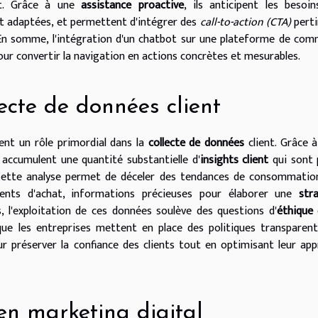
at. Grâce à une
assistance proactive
, ils anticipent les besoi
et adaptées, et permettent d'intégrer des
call-to-action (CTA)
perti
 En somme, l'intégration d'un chatbot sur une plateforme de co
our convertir la navigation en actions concrètes et mesurables.
lecte de données client
uent un rôle primordial dans la
collecte de données
client. Grâce à
s accumulent une quantité substantielle d'
insights client
qui sont 
Cette analyse permet de déceler des tendances de consommatio
ents d'achat, informations précieuses pour élaborer une
str
, l'exploitation de ces données soulève des questions d'
éthique
 que les entreprises mettent en place des politiques transparen
r préserver la confiance des clients tout en optimisant leur ap
en marketing digital