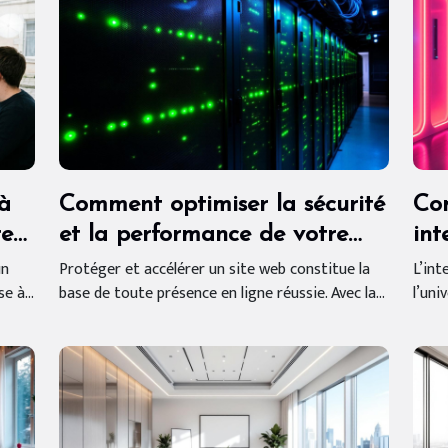
à
Comment optimiser la sécurité
Com
re
et la performance de votre
int
site web ?
tra
un
Protéger et accélérer un site web constitue la
L’int
e à...
base de toute présence en ligne réussie. Avec la...
l’uni
vid